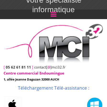
Votre spécialiste
informatique
[
05 62 61 81 11
]
contact[
@
]mci32.fr
Centre commercial Endoumingue
1, allée Jeanne Daguzan 32000 AUCH
Téléchargement Télé-assistance :