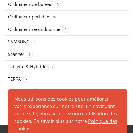
Ordinateur de bureau
5
Ordinateur portable
10
Ordinateur reconditionné
2
SAMSUNG
1
Scanner
1
Tablette & Hybride
3
TERRA
7
THOSHIBA
0
Nous utilisons des cookies pour améliorer
ZEBRA
0
votre expérience sur notre site. En naviguant
sur ce site, vous acceptez notre utilisation des
cookies. En savoir plus sur notre
Politique des
Cookies