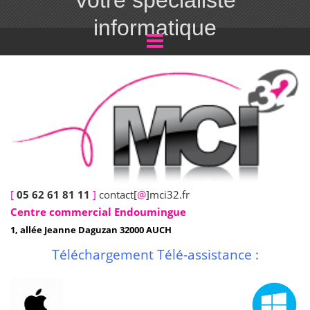
Votre spécialiste
informatique
[
05 62 61 81 11
]
contact[
@
]mci32.fr
Centre commercial Endoumingue
1, allée Jeanne Daguzan 32000 AUCH
Téléchargement Télé-assistance :