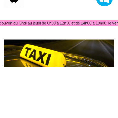
ouvert du lundi au jeudi de 8h30 à 12h30 et de 14h00 à 18h00, le ven