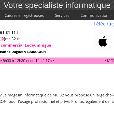
Votre spécialiste informatique
Caisses enregistreuses
Services
Communication
Téléchar
 61 81 11
]
[
@
]mci32.fr
 commercial Endoumingue
e Jeanne Daguzan 32000 AUCH
e 8h30 à 12h30 et de 14h à 17h •
• MCI3
? Le magasin informatique de MCI32 vous propose un large choi
N, pour l’usage professionnel et privé. Profitez également de n