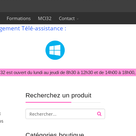
Formations
MCI32
Contact
gement Télé-assistance :
2 est ouvert du lundi au jeudi de 8h30 à 12h30 et de 14h00 à 18h00, 
Recherchez un produit
x
os
Catégories boutique