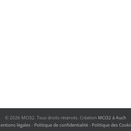
© 2026 MCI32. Tous droits réservés. Création
MCI32 à Auch
entions légales
-
Politique de confidentialité
-
Politique des Cooki