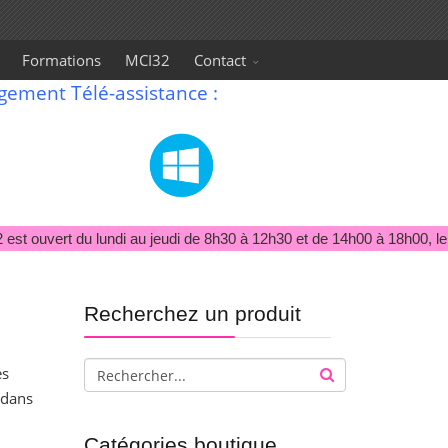
Formations
MCI32
Contact
gement Télé-assistance :
st ouvert du lundi au jeudi de 8h30 à 12h30 et de 14h00 à 18h00, le 
Recherchez un produit
es
 dans
Catégories boutique