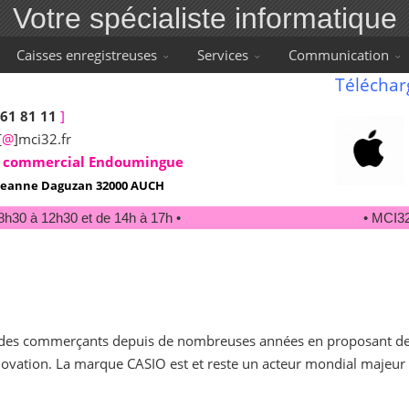
Votre spécialiste informatique
Caisses enregistreuses
Services
Communication
Téléchar
 61 81 11
]
[
@
]mci32.fr
 commercial Endoumingue
e Jeanne Daguzan 32000 AUCH
h30 à 12h30 et de 14h à 17h •
• MCI32 e
en des commerçants depuis de nombreuses années en proposant d
innovation. La marque CASIO est et reste un acteur mondial majeur