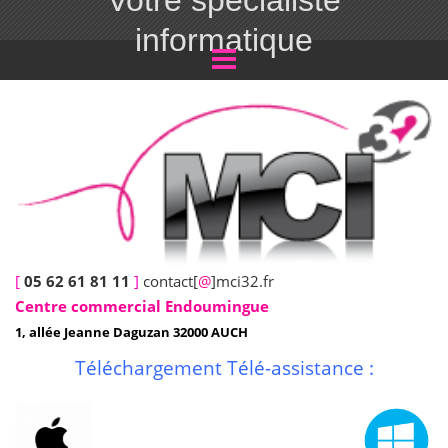
Votre spécialiste
informatique
[
05 62 61 81 11
]
contact[
@
]mci32.fr
Centre commercial Endoumingue
1, allée Jeanne Daguzan 32000 AUCH
Téléchargement Télé-assistance :