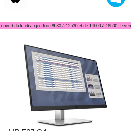
ouvert du lundi au jeudi de 8h30 à 12h30 et de 14h00 à 18h00, le ven