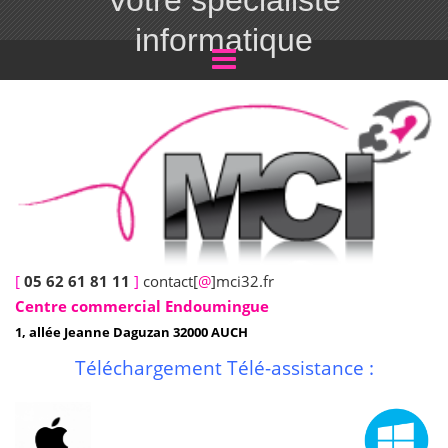
Votre spécialiste
informatique
[
05 62 61 81 11
]
contact[
@
]mci32.fr
Centre commercial Endoumingue
1, allée Jeanne Daguzan 32000 AUCH
Téléchargement Télé-assistance :