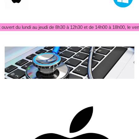
ouvert du lundi au jeudi de 8h30 à 12h30 et de 14h00 à 18h00, le ven