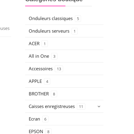
Onduleurs classiques
5
euses
Onduleurs serveurs
1
ACER
1
All in One
3
Accessoires
13
APPLE
4
BROTHER
8
Caisses enregistreuses
11
Ecran
6
EPSON
8