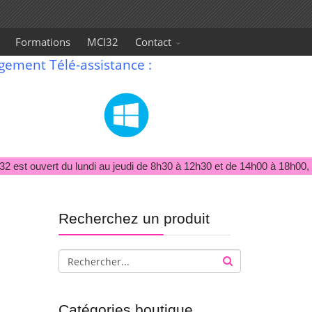
Formations
MCI32
Contact
gement Télé-assistance :
 est ouvert du lundi au jeudi de 8h30 à 12h30 et de 14h00 à 18h00, l
Recherchez un produit
Catégories boutique