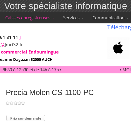
Votre spécialiste informatique
Caisses enregistreuses
Services
Communication
Téléchar
 61 81 11
]
[
@
]mci32.fr
 commercial Endoumingue
e Jeanne Daguzan 32000 AUCH
 8h30 à 12h30 et de 14h à 17h •
• MCI32
Precia Molen CS-1100-PC
Prix sur demande