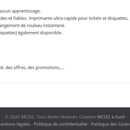
 aucun apprentissage.
ides et fiables. Imprimante ultra-rapide pour tickets et étiquettes,
angement de rouleau instantané.
iquettes) également disponible.
té, des offres, des promotions,...
© 2026 MCI32. Tous droits réservés. Création
MCI32 à Auch
entions légales
-
Politique de confidentialité
-
Politique des Cooki