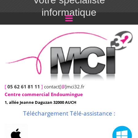
Votre spécialiste
informatique
[
05 62 61 81 11
]
contact[
@
]mci32.fr
Centre commercial Endoumingue
1, allée Jeanne Daguzan 32000 AUCH
Téléchargement Télé-assistance :