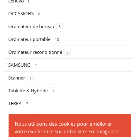
Lenovo
0
OCCASIONS
0
Ordinateur de bureau
5
Ordinateur portable
10
Ordinateur reconditionné
2
SAMSUNG
1
Scanner
1
Tablette & Hybride
3
TERRA
7
THOSHIBA
0
Nous utilisons des cookies pour améliorer
ZEBRA
0
votre expérience sur notre site. En naviguant