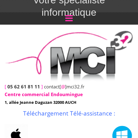
Votre spécialiste
informatique
[
05 62 61 81 11
]
contact[
@
]mci32.fr
Centre commercial Endoumingue
1, allée Jeanne Daguzan 32000 AUCH
Téléchargement Télé-assistance :