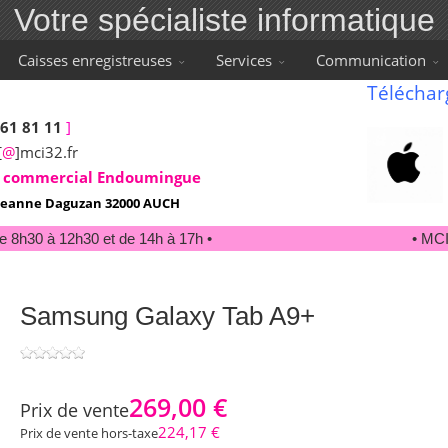
Votre spécialiste informatique
Caisses enregistreuses
Services
Communication
Téléchar
 61 81 11
]
[
@
]mci32.fr
 commercial Endoumingue
e Jeanne Daguzan 32000 AUCH
 8h30 à 12h30 et de 14h à 17h •
• MCI32
Samsung Galaxy Tab A9+
269,00 €
Prix ​​de vente
224,17 €
Prix de vente hors-taxe