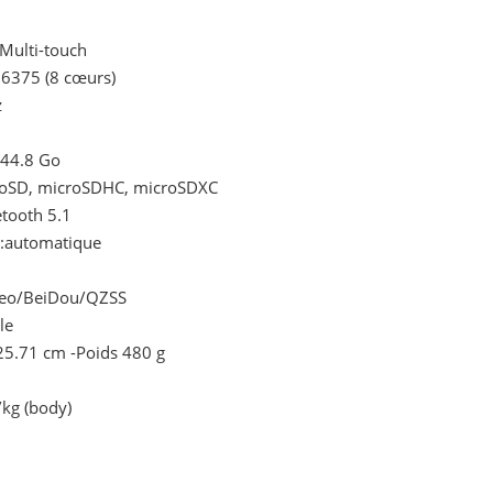
 Multi-touch
6375 (8 cœurs)
z
:44.8 Go
croSD, microSDHC, microSDXC
etooth 5.1
 :automatique
leo/BeiDou/QZSS
le
25.71 cm -Poids 480 g
/kg (body)