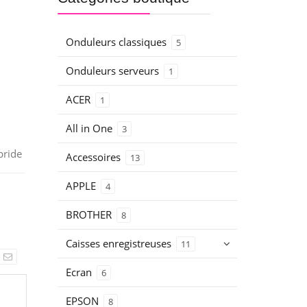
Onduleurs classiques
5
Onduleurs serveurs
1
ACER
1
All in One
3
bride
Accessoires
13
APPLE
4
BROTHER
8
Caisses enregistreuses
11
Ecran
6
EPSON
8