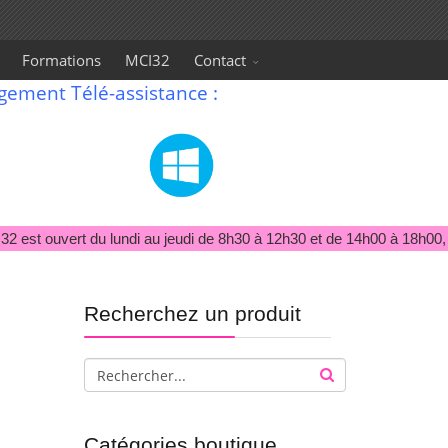
Formations
MCI32
Contact
gement Télé-assistance :
 est ouvert du lundi au jeudi de 8h30 à 12h30 et de 14h00 à 18h00, l
Recherchez un produit
Catégories boutique