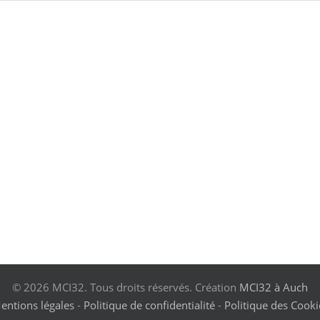
© 2026 MCI32. Tous droits réservés. Création
MCI32 à Auch
entions légales
-
Politique de confidentialité
-
Politique des Cooki