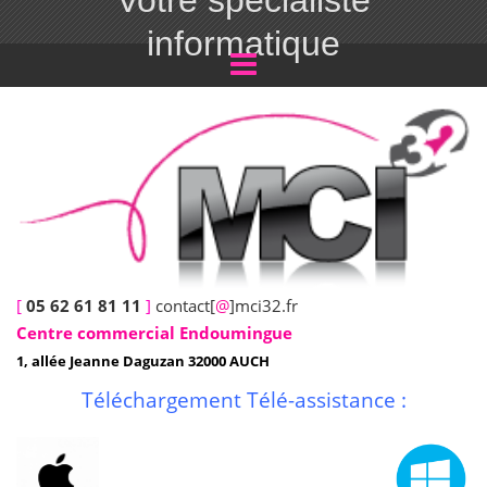
Votre spécialiste
informatique
[
05 62 61 81 11
]
contact[
@
]mci32.fr
Centre commercial Endoumingue
1, allée Jeanne Daguzan 32000 AUCH
Téléchargement Télé-assistance :