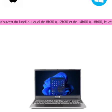
 ouvert du lundi au jeudi de 8h30 à 12h30 et de 14h00 à 18h00, le ve