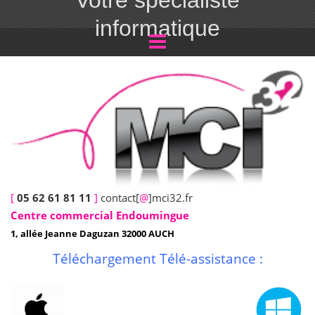
Votre spécialiste
informatique
[
05 62 61 81 11
]
contact[
@
]mci32.fr
Centre commercial Endoumingue
1, allée Jeanne Daguzan 32000 AUCH
Téléchargement Télé-assistance :