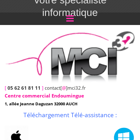
Votre spécialiste
informatique
[
05 62 61 81 11
]
contact[
@
]mci32.fr
Centre commercial Endoumingue
1, allée Jeanne Daguzan 32000 AUCH
Téléchargement Télé-assistance :