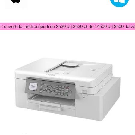
t ouvert du lundi au jeudi de 8h30 à 12h30 et de 14h00 à 18h00, le ve